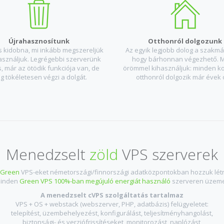
Újrahasznosítunk
Otthonról dolgozunk
s kidobna, mi inkább megszereljük
Az egyik legjobb dolog a szakm
asználjuk. Legrégebbi szerverünk
hogy bárhonnan végezhető. M
, már az ötödik funkciója van, de
örömmel kihasználjuk: minden k
g tökéletesen végzi a dolgát.
otthonról dolgozik már évek 
Menedzselt
zöld
VPS szerverek
Green
VPS-eket németországi/finnországi adatközpontokban hozzuk létr
inden
Green VPS 100%-ban megújuló energiát használó
szerveren üzeme
A menedzselt cVPS szolgáltatás tartalmaz
VPS + OS + webstack (webszerver, PHP, adatbázis) felügyeletet:
telepítést, üzembehelyezést, konfigurálást, teljesítményhangolást,
biztonsági- és verziófrissítéseket, monitorozást, naplózást,