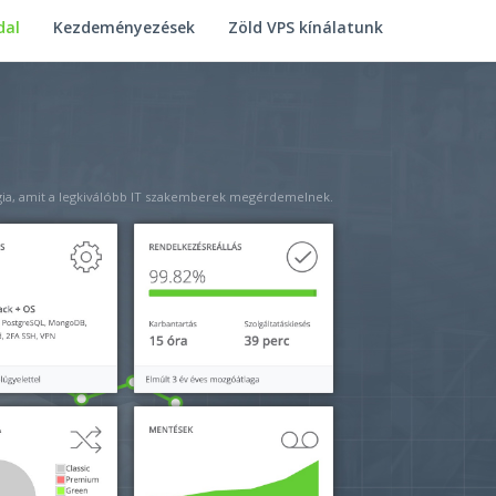
dal
Kezdeményezések
Zöld VPS kínálatunk
ia, amit a legkiválóbb IT szakemberek megérdemelnek.