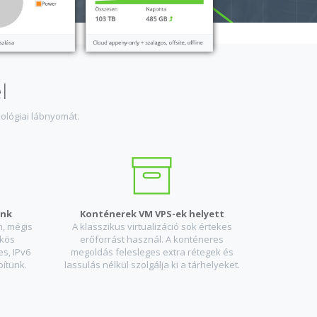
l
ológiai lábnyomát.
unk
Konténerek VM VPS-ek helyett
, mégis
A klasszikus virtualizáció sok értekes
űkös
erőforrást használ. A konténeres
s, IPv6
megoldás felesleges extra rétegek és
ítünk.
lassulás nélkül szolgálja ki a tárhelyeket.