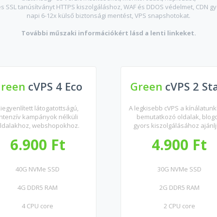
s SSL tanúsítványt HTTPS kiszolgáláshoz, WAF és DDOS védelmet, CDN gyo
napi 6-12x külső biztonsági mentést, VPS snapshotokat.
További műszaki információkért lásd a lenti linkeket.
Green
cVPS 4 Eco
Green
cVPS 2 St
iegyenlített látogatottságú,
A legkisebb cVPS a kínálatun
intenzív kampányok nélküli
bemutatkozó oldalak, blog
ldalakhoz, webshopokhoz.
gyors kiszolgálásához ajánlj
6.900 Ft
4.900 Ft
40G NVMe SSD
30G NVMe SSD
4G DDR5 RAM
2G DDR5 RAM
4 CPU core
2 CPU core