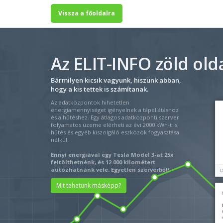
Vissza a főoldalra
Az ELIT-INFO zöld old
Bármilyen kicsik vagyunk, hiszünk abban,
hogy a kis tettek is számítanak.
Az adatközpontok hihetetlen
energiamennyiséget igényelnek a tápellátáshoz
és a hűtéshez. Egy átlagos adatközponti szerver
folyamatos üzeme elérheti az évi 2000 kWh-t is,
hűtés és egyéb kiszolgáló eszközök fogyasztása
nélkül.
Ennyi energiával egy Tesla Model 3-at 25x
feltölthetnénk, és 12.000 kilométert
autózhatnánk vele. Egyetlen szerverből!
Mit tehetünk másképp?