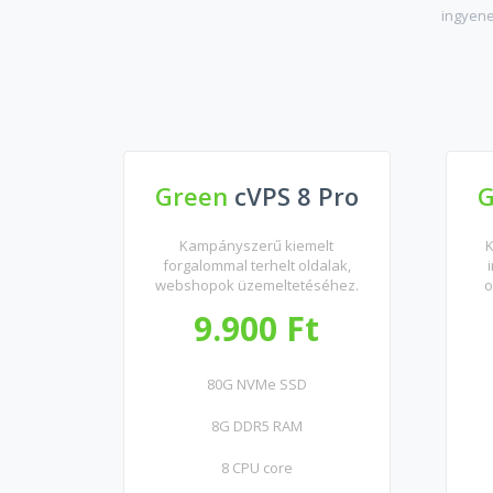
ingyene
Green
cVPS 8 Pro
Kampányszerű kiemelt
K
forgalommal terhelt oldalak,
webshopok üzemeltetéséhez.
o
9.900 Ft
80G NVMe SSD
8G DDR5 RAM
8 CPU core