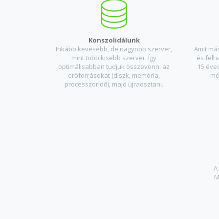
Konszolidálunk
Inkább kevesebb, de nagyobb szerver,
Amit má
mint több kisebb szerver. Így
és felh
optimálisabban tudjuk összevonni az
15 éves
erőforrásokat (diszk, memória,
mé
processzoridő), majd újraosztani.
A
M