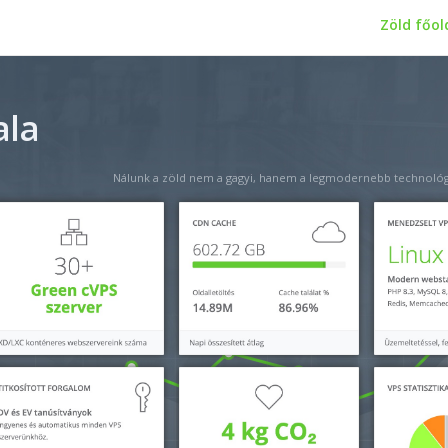
Zöld főol
ala
Nálunk a zöld nem a gagyi, hanem a legmodernebb technológ