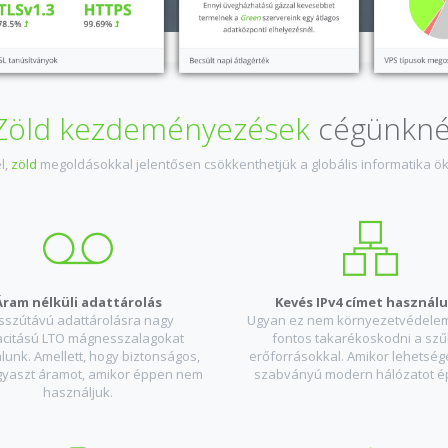
Zöld kezdeményezések
cégünkné
l,
zöld
megoldásokkal jelentősen csökkenthetjük a globális informatika ök
Áram nélküli adattárolás
Kevés IPv4 címet használ
sszútávú adattárolásra nagy
Ugyan ez nem környezetvédelem
citású LTO mágnes­szalagokat
fontos takarékoskodni a sz
unk. Amellett, hogy biztonságos,
erőforrásokkal. Amikor lehetsége
yaszt áramot, amikor éppen nem
szabványú modern hálózatot ép
használjuk.