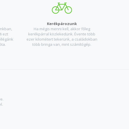
Kerékpározunk
ánkban,
Ha mégis menni kell, akkor főleg
i ezt
kerékpárral közlekedünk. Évente több
ollégánk
ezer kilométert tekerünk, a családokban
óta.
több bringa van, mint számítógép.
e.
l.