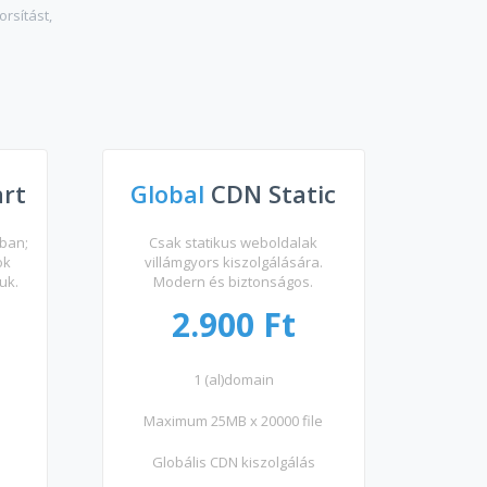
rsítást,
art
Global
CDN Static
kban;
Csak statikus weboldalak
ok
villámgyors kiszolgálására.
uk.
Modern és biztonságos.
2.900 Ft
1 (al)domain
Maximum 25MB x 20000 file
Globális CDN kiszolgálás