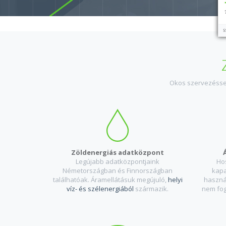
Okos szervezésse
Zöldenergiás adatközpont
Legújabb adatközpontjaink
Ho
Németországban és Finnországban
kapa
találhatóak. Áramellátásuk megújuló,
helyi
használ
víz- és szélenergiából
származik.
nem fog